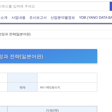
사소개
사업내용
조사보고서
산업분야별정보
YDB (YANO DATA B
전망과 전략(일본어판)
망과 전략(일본어판)
체재
A4 / 491페이지
)
가격(엔)