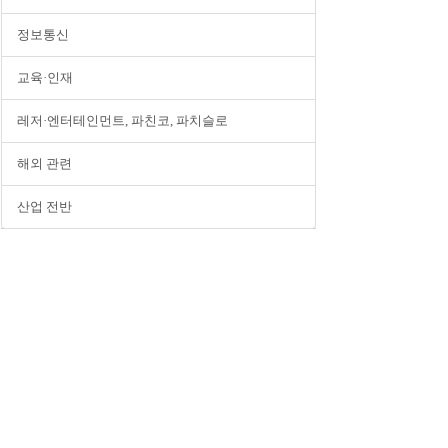
정보통신
교육·인재
레저·엔터테인먼트, 파친코, 파치슬로
해외 관련
산업 전반