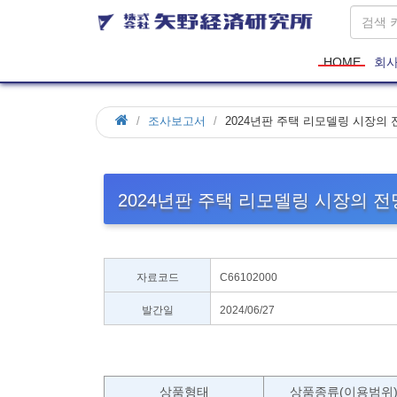
HOME
회
조사보고서
2024년판 주택 리모델링 시장의 
2024년판 주택 리모델링 시장의 전
자료코드
C66102000
발간일
2024/06/27
상품형태
상품종류(이용범위