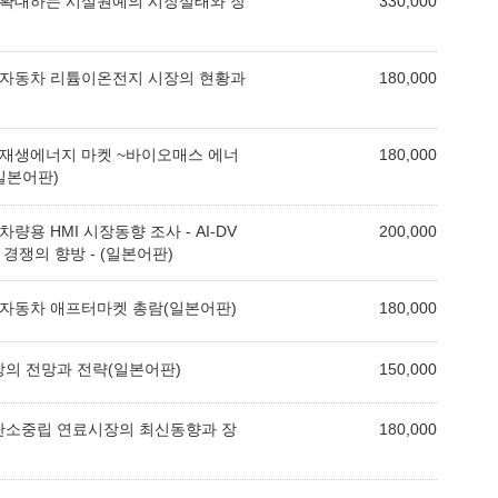
년판 확대하는 시설원예의 시장실태와 장
330,000
년판 자동차 리튬이온전지 시장의 현황과
180,000
의 재생에너지 마켓 ~바이오매스 에너
180,000
일본어판)
차량용 HMI 시장동향 조사 - AI‑DV
200,000
 경쟁의 향방 - (일본어판)
판 자동차 애프터마켓 총람(일본어판)
180,000
장의 전망과 전략(일본어판)
150,000
 탄소중립 연료시장의 최신동향과 장
180,000