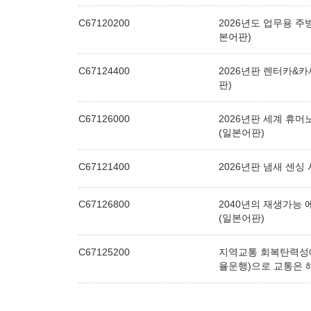
C67120200
2026년도 업무용 주
본어판)
C67124400
2026년판 렌터카&
판)
C67126000
2026년판 세계 휴
(일본어판)
C67121400
2026년판 냄새 센싱
C67126800
2040년의 재생가능
(일본어판)
C67125200
지역교통 회복탄력성
율운행)으로 교통은 