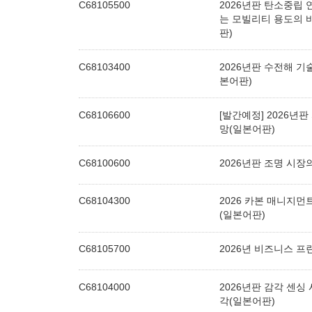
C68105500
2026년판 탄소중립 
는 모빌리티 용도의 
판)
C68103400
2026년판 수전해 기
본어판)
C68106600
[발간예정] 2026년
망(일본어판)
C68100600
2026년판 조명 시
C68104300
2026 카본 매니지먼
(일본어판)
C68105700
2026년 비즈니스 프
C68104000
2026년판 감각 센
각(일본어판)