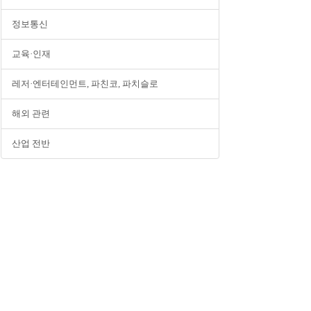
정보통신
교육·인재
레저·엔터테인먼트, 파친코, 파치슬로
해외 관련
산업 전반