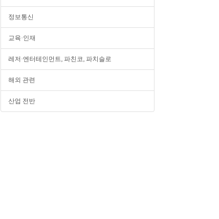
정보통신
교육·인재
레저·엔터테인먼트, 파친코, 파치슬로
해외 관련
산업 전반