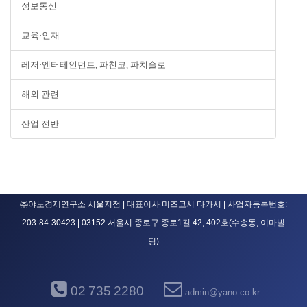
정보통신
교육·인재
레저·엔터테인먼트, 파친코, 파치슬로
해외 관련
산업 전반
㈜야노경제연구소 서울지점 | 대표이사 미즈코시 타카시 | 사업자등록번호:
203-84-30423 | 03152 서울시 종로구 종로1길 42, 402호(수송동, 이마빌
딩)
02
735
2280
-
-
admin@yano.co.kr