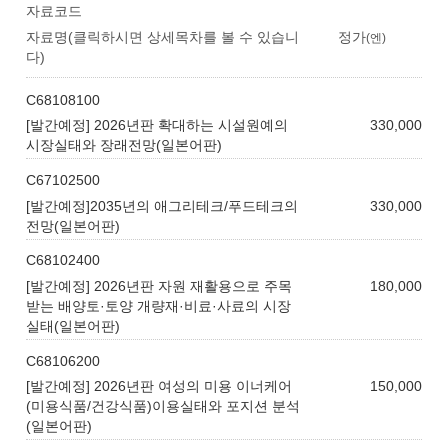
자료코드
자료명(클릭하시면 상세목차를 볼 수 있습니
정가
(엔)
다)
C68108100
[발간예정] 2026년판 확대하는 시설원예의
330,000
시장실태와 장래전망(일본어판)
C67102500
[발간예정]2035년의 애그리테크/푸드테크의
330,000
전망(일본어판)
C68102400
[발간예정] 2026년판 자원 재활용으로 주목
180,000
받는 배양토·토양 개량재·비료·사료의 시장
실태(일본어판)
C68106200
[발간예정] 2026년판 여성의 미용 이너케어
150,000
(미용식품/건강식품)이용실태와 포지션 분석
(일본어판)