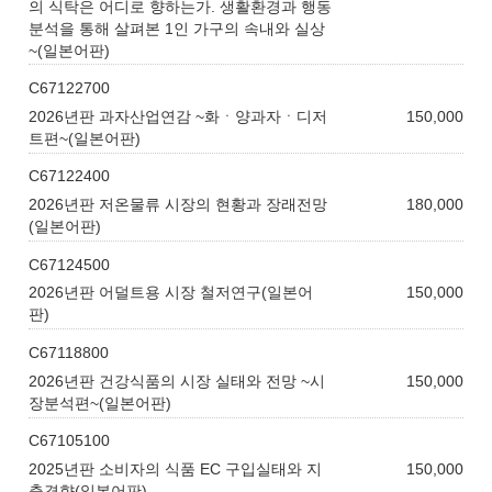
의 식탁은 어디로 향하는가. 생활환경과 행동
분석을 통해 살펴본 1인 가구의 속내와 실상
~(일본어판)
C67122700
2026년판 과자산업연감 ~화ㆍ양과자ㆍ디저
150,000
트편~(일본어판)
C67122400
2026년판 저온물류 시장의 현황과 장래전망
180,000
(일본어판)
C67124500
2026년판 어덜트용 시장 철저연구(일본어
150,000
판)
C67118800
2026년판 건강식품의 시장 실태와 전망 ~시
150,000
장분석편~(일본어판)
C67105100
2025년판 소비자의 식품 EC 구입실태와 지
150,000
출경향(일본어판)