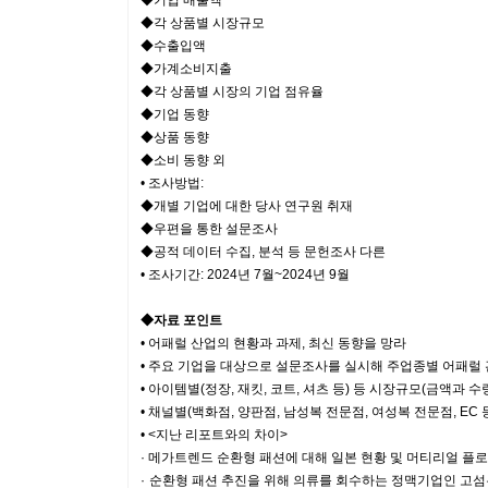
◆기업 매출액
◆각 상품별 시장규모
◆수출입액
◆가계소비지출
◆각 상품별 시장의 기업 점유율
◆기업 동향
◆상품 동향
◆소비 동향 외
• 조사방법:
◆개별 기업에 대한 당사 연구원 취재
◆우편을 통한 설문조사
◆공적 데이터 수집, 분석 등 문헌조사 다른
• 조사기간: 2024년 7월~2024년 9월
◆자료 포인트
• 어패럴 산업의 현황과 과제, 최신 동향을 망라
• 주요 기업을 대상으로 설문조사를 실시해 주업종별 어패럴 
• 아이템별(정장, 재킷, 코트, 셔츠 등) 등 시장규모(금액과 수
• 채널별(백화점, 양판점, 남성복 전문점, 여성복 전문점, EC
• <지난 리포트와의 차이>
· 메가트렌드 순환형 패션에 대해 일본 현황 및 머티리얼 플
· 순환형 패션 추진을 위해 의류를 회수하는 정맥기업인 고