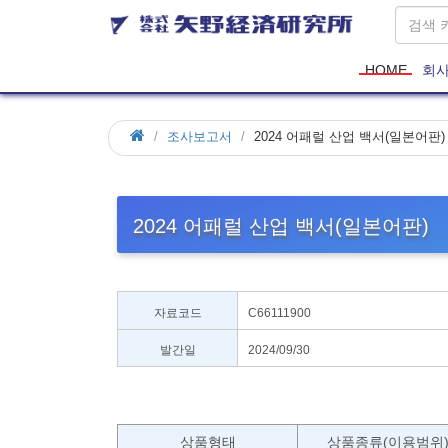
HOME
회
조사보고서
2024 어패럴 산업 백서(일본어판)
2024 어패럴 산업 백서(일본어판)
자료코드
C66111900
발간일
2024/09/30
상품형태
상품종류(이용범위