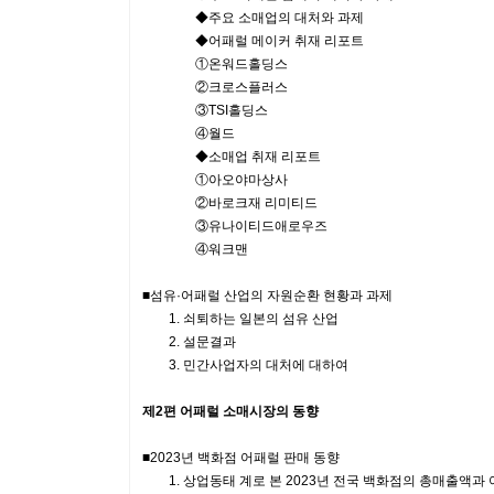
◆주요 소매업의 대처와 과제
◆어패럴 메이커 취재 리포트
①온워드홀딩스
②크로스플러스
③TSI홀딩스
④월드
◆소매업 취재 리포트
①아오야마상사
②바로크재 리미티드
③유나이티드애로우즈
④워크맨
■섬유·어패럴 산업의 자원순환 현황과 과제
1. 쇠퇴하는 일본의 섬유 산업
2. 설문결과
3. 민간사업자의 대처에 대하여
제2편 어패럴 소매시장의 동향
■2023년 백화점 어패럴 판매 동향
1. 상업동태 계로 본 2023년 전국 백화점의 총매출액