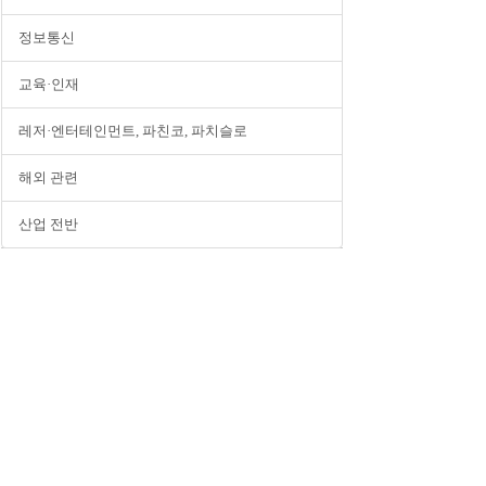
정보통신
교육·인재
레저·엔터테인먼트, 파친코, 파치슬로
해외 관련
산업 전반