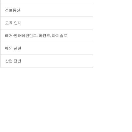
정보통신
교육·인재
레저·엔터테인먼트, 파친코, 파치슬로
해외 관련
산업 전반