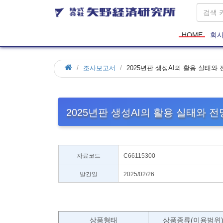
HOME
회
조사보고서
2025년판 생성AI의 활용 실태와
2025년판 생성AI의 활용 실태와 
자료코드
C66115300
발간일
2025/02/26
상품형태
상품종류(이용범위