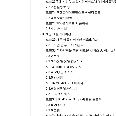
도표26 TIS '생성AI 도입지원서비스'에 '생성AI 플랫폼
2.2.2 컨설팅/육성
도표27 액센츄어어드밴스드 AI센터교토
2.2.3 플랫폼/개발툴
도표28 3대 클라우드 AI 플랫폼
2.2.4 기반 모델
2.3. 제공 애플리케이션
도표29 제공 애플리케이션 비율(MAa)
2.3.1 작업 업무 어시스턴트
도표30 전자약력을 위한 새로운 서비스 'AI 어시스턴
2.3.2 챗봇
2.3.3 화상/음성/동영상/3D
도표31 piqpos활용이미지
2.3.4 FAQ/검색/지식
2.3.5 라이팅
도표32 tsukrel SEO 이미지
2.3.6 회의록/요약/속기
2.3.7. 고객서비스
도표33 [TCI-DX for Support] 활용 플로우
2.3.8. AI-OCR
2.3.9 코딩
도표34 Fujitsu 자산분석 및 가시화서비스의 설계정