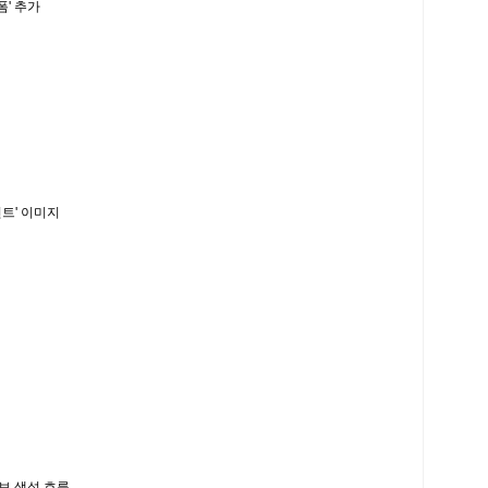
' 추가
트' 이미지
보 생성 흐름