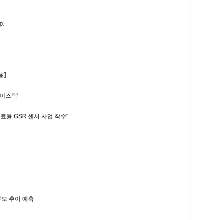
p.
응】
조이스틱'
GSR 센서 사업 착수"
모 추이 예측