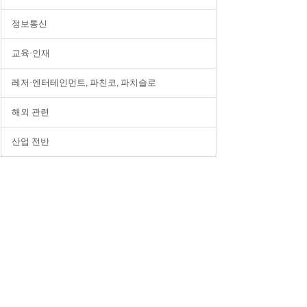
정보통신
교육·인재
레저·엔터테인먼트, 파친코, 파치슬로
해외 관련
산업 전반