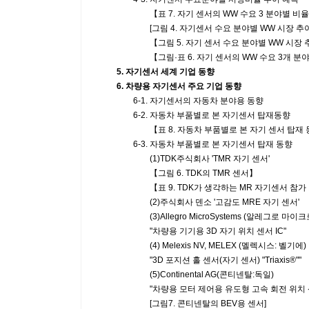
【표 7. 자기 센서의 WW 수요 3 분야별 비율 추이 예
[그림 4. 자기센서 수요 분야별 WW 시장 추이 예측
【그림 5. 자기 센서 수요 분야별 WW 시장 추이 예
【그림·표 6. 자기 센서의 WW 수요 3개 분야별 비
5. 자기센서 세계 기업 동향
6. 차량용 자기센서 주요 기업 동향
6-1. 자기센서의 자동차 분야용 동향
6-2. 자동차 부품별로 본 자기센서 탑재동향
【표 8. 자동차 부품별로 본 자기 센서 탑재 
6-3. 자동차 부품별로 본 자기센서 탑재 동향
(1)TDK주식회사 'TMR 자기 센서'
【그림 6. TDK의 TMR 센서】
【표 9. TDK가 생각하는 MR 자기센서 참가
(2)주식회사 덴소 '고감도 MRE 자기 센서'
(3)Allegro MicroSystems (알레그로 마이
"차량용 기기용 3D 자기 위치 센서 IC"
(4) Melexis NV, MELEX (멜렉시스: 벨기에)
"3D 포지션 홀 센서(자기 센서) "Triaxis®""
(5)Continental AG(콘티넨탈:독일)
"차량용 모터 제어용 유도형 고속 회전 위치 센서
[그림7. 콘티넨탈의 BEV용 센서]