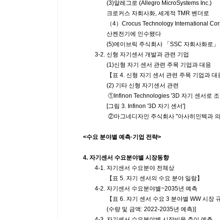
(3)알레그로 (Allegro MicroSystems Inc.)
크로커스 자회사화, 세계적 TMR 벤더로
（4）Crocus Technology International Cor
산켄전기에 인수됐다
(5)에이브릭 주식회사 「SSC 자회사화로」
3-2. 신형 자기센서 개발과 관련 기업
(1)신형 자기 센서 관련 주목 기업과 대응
【표 4. 신형 자기 센서 관련 주목 기업과 대
(2) 기타 신형 자기센서 관련
①Infinon Technologies '3D 자기 센서로 
[그림 3. Infinon '3D 자기 센서']
②마그네디자인 주식회사 "아사히인텍과 의료용 
<수요 분야별 예측·기업 전략>
4. 자기센서 수요분야별 시장동향
4-1. 자기센서 수요분야 전체상
【표 5. 자기 센서의 수요 분야 일람】
4-2. 자기센서 수요분야별~2035년 예측
【표 6. 자기 센서 수요 3 분야별 WW 시장 규
(수량 및 금액: 2022-2035년 예측)]
4-3. 자기센서 수요분야별 시장비율 추이 예측