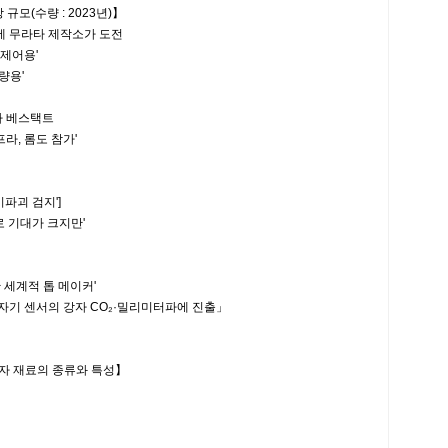
모(수량 : 2023년)】
에 무라타 제작소가 도전
제어용'
량용'
 베스택트
, 롬도 참가'
파괴 검지']
 기대가 크지만'
세계적 톱 메이커'
 센서의 강자 CO₂·밀리미터파에 진출」
 재료의 종류와 특성】