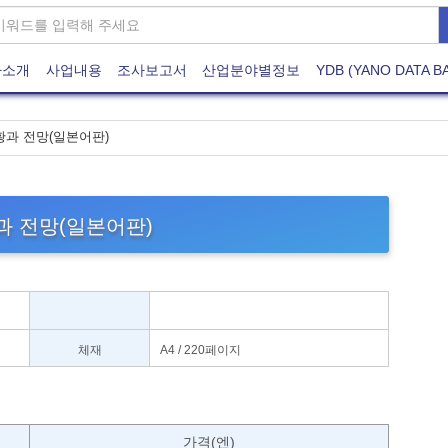
사소개
사업내용
조사보고서
산업분야별정보
YDB (YANO DATA B
황과 전망(일본어판)
과 전망(일본어판)
체재
A4 / 220페이지
)
가격(엔)