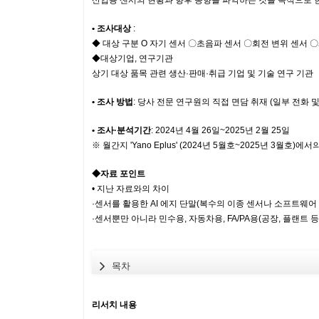
산업용 센서의 현황과 향후 동향을 파악하는 것을 목적으로 
• 조사대상
:
◆ 대상 구분 O 자기 센서 〇초음파 센서 〇회전 변위 센서
◆대상기업, 연구기관
상기 대상 품목 관련 생산·판매·취급 기업 및 기술 연구 기관
• 조사 방법
: 당사 전문 연구원의 직접 면담 취재 (일부 전화 및
• 조사·분석기간
: 2024년 4월 26일~2025년 2월 25일
※ 월간지 'Yano Eplus' (2024년 5월호~2025년 3월
◆자료 포인트
• 지난 자료와의 차이
·센서를 활용한 AI 에지 단말(복수의 이종 센서나 소프트웨어
·센서뿐만 아니라 민수용, 자동차용, FA/PA용(공장, 플랜트
목차
리서치 내용