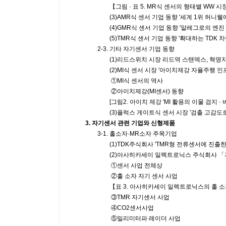
【그림 · 표 5. MR식 센서의 형태별 WW 시장 규
(3)AMR식 센서 기업 동향 '세계 1위 허니웰
(4)GMR식 센서 기업 동향 '알레그로의 엔진 
(5)TMR식 센서 기업 동향 '확대하는 TDK 차
2-3. 기타 자기센서 기업 동향
(1)리드스위치 시장 리드역 스탠덱스, 혁명자
(2)MI식 센서 시장 '아이치제강 자율주행 인프라
①MI식 센서의 역사
②아이치제강(MI센서) 동향
[그림2. 아이치 제강 'MI 활용의 이물 검지 · 비
(3)플럭스 게이트식 센서 시장 '검출 고감도로
3. 자기센서 관련 기업와 신형제품
3-1. 홀소자·MR소자 주목기업
(1)TDK주식회사 'TMR형 전류센서에 진출한 
(2)아사히카세이 일렉트로닉스 주식회사 「자기
①센서 사업 전체상
②홀 소자 자기 센서 사업
【표 3. 아사히카세이 일렉트로닉스의 홀 소자
③TMR 자기센서 사업
④CO2센서사업
⑤밀리미터파 레이더 사업