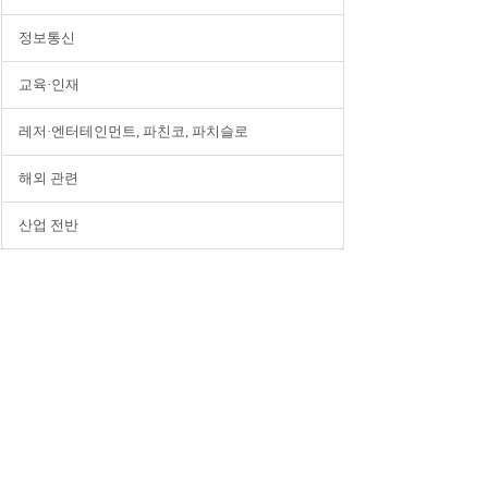
정보통신
교육·인재
레저·엔터테인먼트, 파친코, 파치슬로
해외 관련
산업 전반