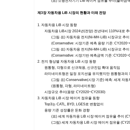
(표) 소형전자기기 LiB 메이커 점유율 추이(출하금액:
제3장 자동차용 LiB 시장의 현황과 미래 전망
1. 자동차용 LiB 시장 동향
자동차용 LiB시장 2024년(전망) 전년대비 110%대로 
(그림·표) 자동차용 전지(Ni-MH·LiB) 시장규모 추이
(Conservative: 시장기준 예측 용량 기준: CY2020~C
(그림·표) 자동차용 전지(Ni-MH·LiB) 시장규모 추이
(Conservative: 시장기반 예측금액 기준: CY2020~C
2. 전지 형상별 자동차용 LiB 시장 동향
원통형, 각형으로 신규채용, 신규진입 확대 움직임
라미네이트형은 일정 포지션을 유지했지만 원통형과의 
(그림·표) Conservative(시장 기준) 예측: 세계 자동
(원통형, 각형, 라미네이트형)
시장규모 추이(용량: CY2020~CY2030)
3. 자동차용 LiB 시장 메이커 점유율 동향
Top3는 CATL, BYD, LGES로 변함없이
용량 기준 성장률은 둔화 경향
(표) 세계 자동차용 LiB 시장 메이커 점유율 추이 (CY20
(그림) 세계 자동차용 LiB 시장 메이커 점유율 (CY20