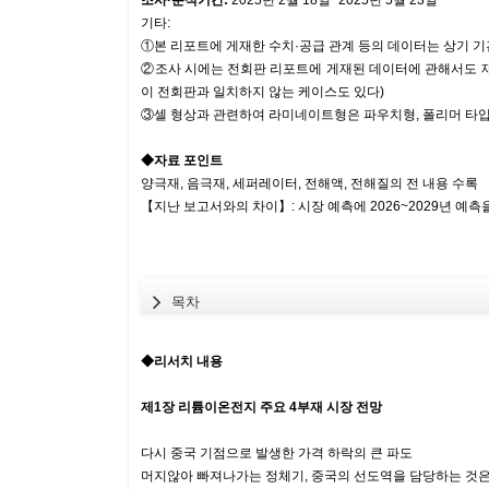
조사·분석기간:
2025년 2월 18일~2025년 5월 23일
기타:
①본 리포트에 게재한 수치·공급 관계 등의 데이터는 상기 
②조사 시에는 전회판 리포트에 게재된 데이터에 관해서도 재
이 전회판과 일치하지 않는 케이스도 있다)
③셀 형상과 관련하여 라미네이트형은 파우치형, 폴리머 타
◆자료 포인트
양극재, 음극재, 세퍼레이터, 전해액, 전해질의 전 내용 수록
【지난 보고서와의 차이】: 시장 예측에 2026~2029년 예측
목차
◆리서치 내용
제1장 리튬이온전지 주요 4부재 시장 전망
다시 중국 기점으로 발생한 가격 하락의 큰 파도
머지않아 빠져나가는 정체기, 중국의 선도역을 담당하는 것은