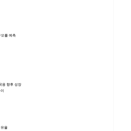
규모를 예측
용 향후 성장
추이
점유율