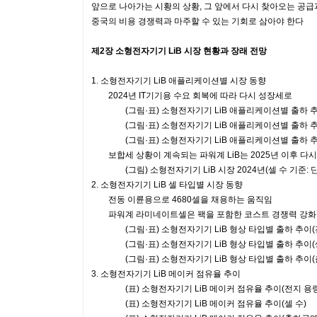
앞으로 나아가는 시황의 상황, 그 앞에서 다시 찾아오는 공
중국의 비용 경쟁력과 마주할 수 있는 기회로 삼아야 한다
제2장 소형전자기기 LiB 시장 현황과 장래 전망
1. 소형전자기기 LiB 애플리케이션별 시장 동향
2024년 IT기기용 수요 회복에 따라 다시 성장세로
(그림·표) 소형전자기기 LiB 애플리케이션별 출하 추
(그림·표) 소형전자기기 LiB 애플리케이션별 출하 추이
(그림·표) 소형전자기기 LiB 애플리케이션별 출하 추이
보합세 상황이 계속되는 파워계 LiB는 2025년 이후 다시
(그림) 소형전자기기 LiB 시장 2024년(셀 수 기준: 단
2. 소형전자기기 LiB 셀 타입별 시장 동향
전동 이륜용으로 4680셀을 채용하는 움직임
파워계 라미네이트셀은 팩을 포함한 코스트 경쟁력 강화가
(그림·표) 소형전자기기 LiB 형상 타입별 출하 추이(
(그림·표) 소형전자기기 LiB 형상 타입별 출하 추이(셀
(그림·표) 소형전자기기 LiB 형상 타입별 출하 추이(출
3. 소형전자기기 LiB 메이커 점유율 추이
(표) 소형전자기기 LiB 메이커 점유율 추이(전지 용량
(표) 소형전자기기 LiB 메이커 점유율 추이(셀 수)