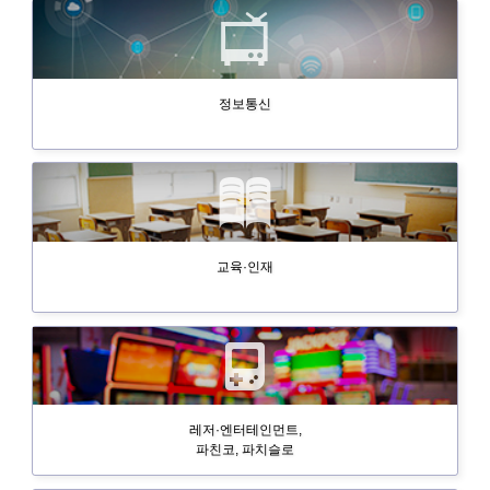
정보통신
교육·인재
레저·엔터테인먼트,
파친코, 파치슬로